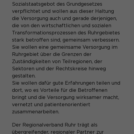
Sozialstaatsgebot des Grundgesetzes
Name
SgCookieOptin.lastPreferences
verpflichtet und wollen aus dieser Haltung
Anbieter
die Versorgung auch und gerade derjenigen,
die von den wirtschaftlichen und sozialen
Laufzeit
1 Jahr
Transformationsprozessen des Ruhrgebietes
stark betroffen sind, gemeinsam verbessern.
Dieser Wert speichert Ihre Consent-
Sie wollen eine gemeinsame Versorgung im
Einstellungen. Unter anderem eine
Ruhrgebiet über die Grenzen der
zufällig generierte ID, für die
Zuständigkeiten von Teilregionen, der
Zweck
historische Speicherung Ihrer
Sektoren und der Rechtskreise hinweg
vorgenommen Einstellungen, falls der
gestalten.
Webseiten-Betreiber dies eingestellt
Sie wollen dafür gute Erfahrungen teilen und
hat.
dort, wo es Vorteile für die Betroffenen
bringt und die Versorgung wirksamer macht,
vernetzt und patientenorientiert
zusammenarbeiten.
Der Regionalverband Ruhr trägt als
übergreifender, regionaler Partner zur