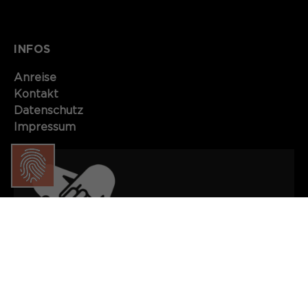
Name
SgCookieOptin.lastPreferences
Anbieter
INFOS
Laufzeit
1 Jahr
Anreise
Kontakt​​​​​
Dieser Wert speichert Ihre Consent-
Datenschutz
Einstellungen. Unter anderem eine
Impressum
zufällig generierte ID, für die
Zweck
historische Speicherung Ihrer
vorgenommen Einstellungen, falls der
Webseiten-Betreiber dies eingestellt
hat.