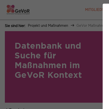
MITGLIEDSO
Projekt und Maßnahmen
GeVor Maßnahmen
Sie sind hier:
Datenbank und
Suche für
Maßnahmen im
GeVoR Kontext