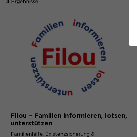
4 Ergebnisse
Filou – Familien informieren, lotsen,
unterstützen
Familienhilfe, Existenzsicherung &